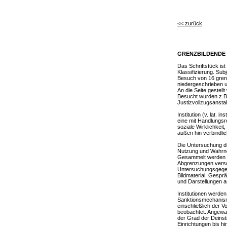
<< zurück
GRENZBILDENDE 
Das Schriftstück is
Klassifizierung. S
Besuch von 16 grenz
niedergeschrieben 
An die Seite gestel
Besucht wurden z.B
Justizvollzugsanstal
Institution (v. lat. i
eine mit Handlungsr
soziale Wirklichkei
außen hin verbindlic
Die Untersuchung d
Nutzung und Wahrneh
Gesammelt werden In
Abgrenzungen versch
Untersuchungsgege
Bildmaterial, Gespr
und Darstellungen a
Institutionen werden
Sanktionsmechanism
einschließlich der
beobachtet. Angewa
der Grad der Deinstit
Einrichtungen bis hin