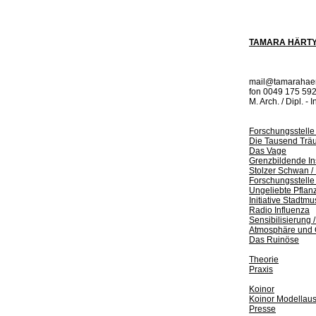
TAMARA HÄRT
mail@tamarahaer
fon 0049 175 59
M. Arch. / Dipl. - 
Forschungsstelle 
Die Tausend Träu
Das Vage
Grenzbildende Ins
Stolzer Schwan / 
Forschungsstelle
Ungeliebte Pflan
Initiative Stadt
Radio Influenza
Sensibilisierung
Atmosphäre und
Das Ruinöse
Theorie
Praxis
Koinor
Koinor Modellau
Presse