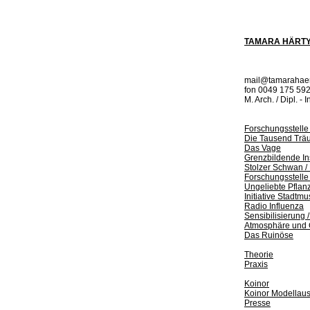
TAMARA HÄRT
mail@tamarahaer
fon 0049 175 59
M. Arch. / Dipl. - 
Forschungsstelle 
Die Tausend Träu
Das Vage
Grenzbildende Ins
Stolzer Schwan / 
Forschungsstelle
Ungeliebte Pflan
Initiative Stadt
Radio Influenza
Sensibilisierung
Atmosphäre und
Das Ruinöse
Theorie
Praxis
Koinor
Koinor Modellau
Presse