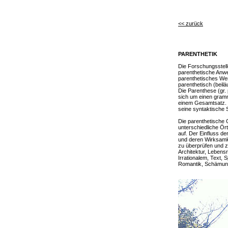
<< zurück
PARENTHETIK
Die Forschungsstell
parenthetische Anw
parenthetisches We
parenthetisch (beilä
Die Parenthese (gr. 
sich um einen gramm
einem Gesamtsatz. 
seine syntaktische S
Die parenthetische
unterschiedliche Ört
auf. Der Einfluss d
und deren Wirksamke
zu überprüfen und z
Architektur, Lebens
Irrationalem, Text,
Romantik, Schämung